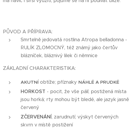
má navíc i širší využití, pojďme se na ni podívat blíže.
PŮVOD A PŘÍPRAVA:
Smrtelně jedovatá rostlina Atropa belladonna -
RULÍK ZLOMOCNÝ, též známý jako čertův
blázníček, bláznivý lilek či němnice
ZÁKLADNÍ CHARAKTERISTIKA:
obtíže; příznaky
AKUTNÍ
NÁHLÉ A PRUDKÉ
HORKOST
- pocit, že vše pálí; postižená místa
jsou horká; rty mohou být bledé, ale jazyk jasně
červený
ZČERVENÁNÍ
, zarudnutí; výskyt červených
skvrn v místě postižení