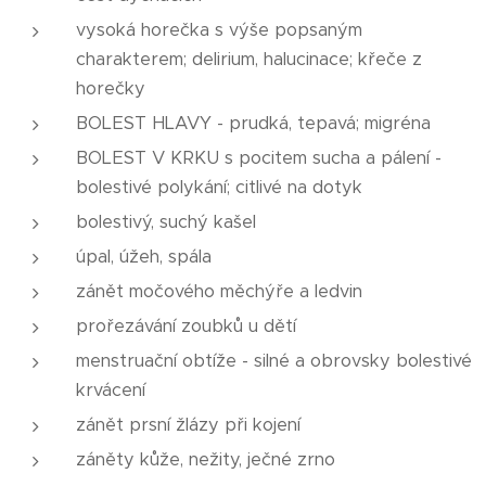
vysoká horečka s výše popsaným
charakterem; delirium, halucinace; křeče z
horečky
BOLEST HLAVY - prudká, tepavá; migréna
BOLEST V KRKU s pocitem sucha a pálení -
bolestivé polykání; citlivé na dotyk
bolestivý, suchý kašel
úpal, úžeh, spála
zánět močového měchýře a ledvin
prořezávání zoubků u dětí
menstruační obtíže - silné a obrovsky bolestivé
krvácení
zánět prsní žlázy při kojení
záněty kůže, nežity, ječné zrno