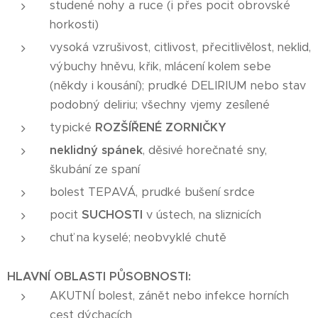
studené nohy a ruce (i přes pocit obrovské
horkosti)
vysoká vzrušivost, citlivost, přecitlivělost, neklid,
výbuchy hněvu, křik, mlácení kolem sebe
(někdy i kousání); prudké DELIRIUM nebo stav
podobný deliriu; všechny vjemy zesílené
typické
ROZŠÍŘENÉ ZORNIČKY
neklidný spánek
, děsivé horečnaté sny,
škubání ze spaní
bolest TEPAVÁ, prudké bušení srdce
pocit
SUCHOSTI
v ústech, na sliznicích
chuť na kyselé; neobvyklé chutě
HLAVNÍ OBLASTI PŮSOBNOSTI:
AKUTNÍ bolest, zánět nebo infekce horních
cest dýchacích