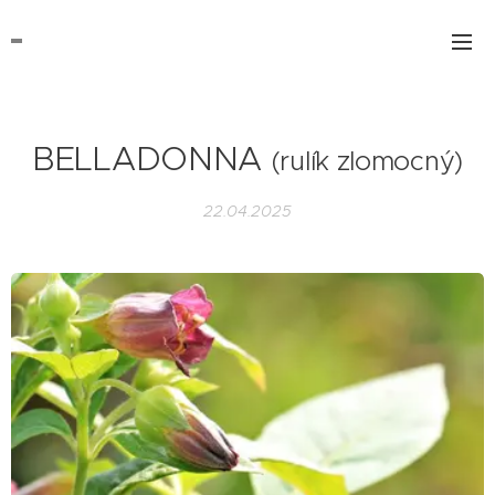
BELLADONNA
(rulík zlomocný)
22.04.2025