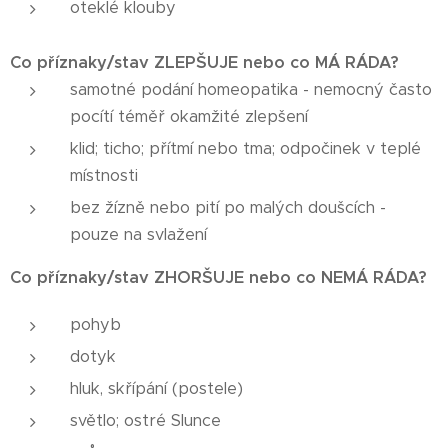
oteklé klouby
Co příznaky/stav ZLEPŠUJE nebo co MÁ RÁDA?
samotné podání homeopatika - nemocný často
pocítí téměř okamžité zlepšení
klid; ticho; přítmí nebo tma; odpočinek v teplé
místnosti
bez žízně nebo pití po malých doušcích -
pouze na svlažení
Co příznaky/stav ZHORŠUJE nebo co NEMÁ RÁDA?
pohyb
dotyk
hluk, skřípání (postele)
světlo; ostré Slunce